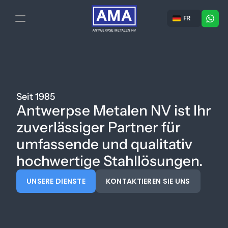
Select Language
FR
Startseite
Über uns
Seit 1985
Stahlplatten
Antwerpse Metalen NV ist Ihr
Rampen
zuverlässiger Partner für
umfassende und qualitativ
Abriebfest
hochwertige Stahllösungen.
UNSERE DIENSTE
KONTAKTIEREN SIE UNS
Sägen & Schneiden
Kontakt & Team